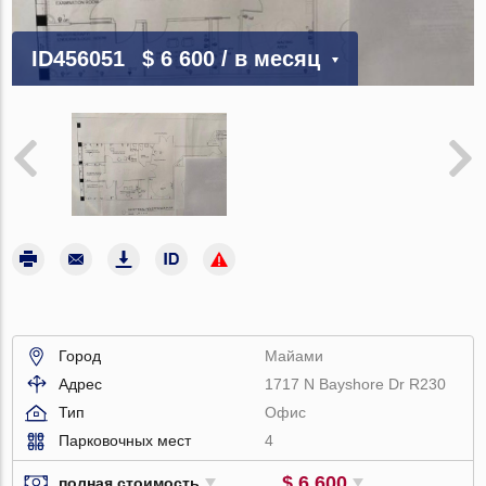
ID456051
$ 6 600
/ в месяц
Город
Майами
Адрес
1717 N Bayshore Dr R230
Тип
Офис
Парковочных мест
4
$ 6 600
полная стоимость