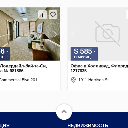
66
$ 585
яц
в месяц
Лодердейл-бай-те-Си,
Офис в Холливуд, Флори
а № 981886
1217635
Commercial Blvd 201
1911 Harrison St
ЦИЯ
НЕДВИЖИМОСТЬ