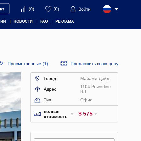
кт
(
0
)
(
0
)
Войти
НИИ
НОВОСТИ
FAQ
РЕКЛАМА
Просмотренные (1)
Предложить свою цену
Город
Майами-Дейд
1104 Powerline
Адрес
Rd
Тип
Офис
полная
$ 575
стоимость