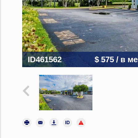
ID461562
$ 575
/ в м