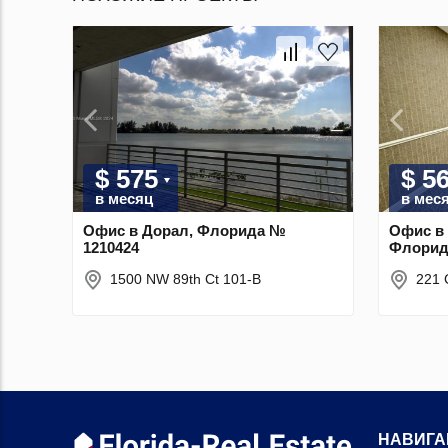
$ 575
$ 5
в месяц
в мес
Офис в Дорал, Флорида №
Офис в 
1210424
Флорид
1500 NW 89th Ct 101-B
221 
НАВИГА