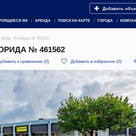
Добавить объе
РОЯЩИЕСЯ ЖК
АРЕНДА
ПОИСК НА КАРТЕ
ГОРОДА
КОМПА
-Дейд, Флорида № 461562
ОРИДА № 461562
обавить к сравнению
(
0
)
Добавить в избранное
(
0
)