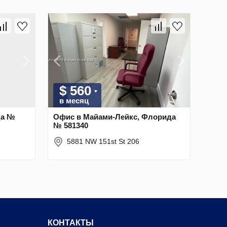
$ 560
в месяц
да №
Офис в Майами-Лейкс, Флорида
№ 581340
5881 NW 151st St 206
КОНТАКТЫ