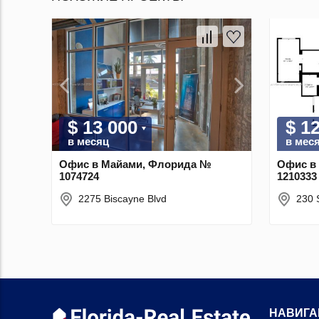
$ 13 000
$ 1
в месяц
в мес
Офис в Майами, Флорида №
Офис в
1074724
1210333
2275 Biscayne Blvd
230 
НАВИГА