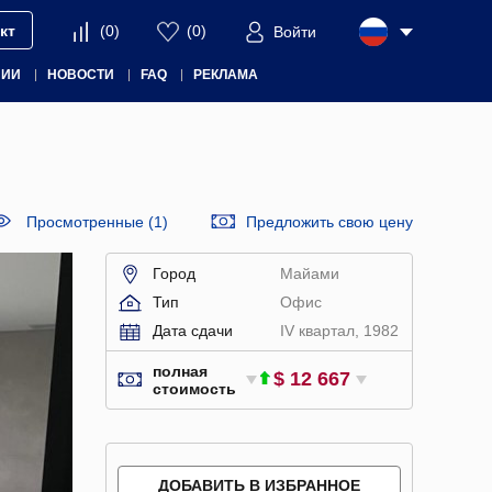
кт
(
0
)
(
0
)
Войти
НИИ
НОВОСТИ
FAQ
РЕКЛАМА
Просмотренные (1)
Предложить свою цену
Город
Майами
Тип
Офис
Дата сдачи
IV квартал, 1982
полная
$ 12 667
стоимость
ДОБАВИТЬ В ИЗБРАННОЕ