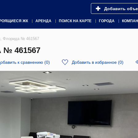
Добавить объе
РОЯЩИЕСЯ ЖК
АРЕНДА
ПОИСК НА КАРТЕ
ГОРОДА
КОМПА
, Флорида № 461567
 № 461567
обавить к сравнению
(
0
)
Добавить в избранное
(
0
)