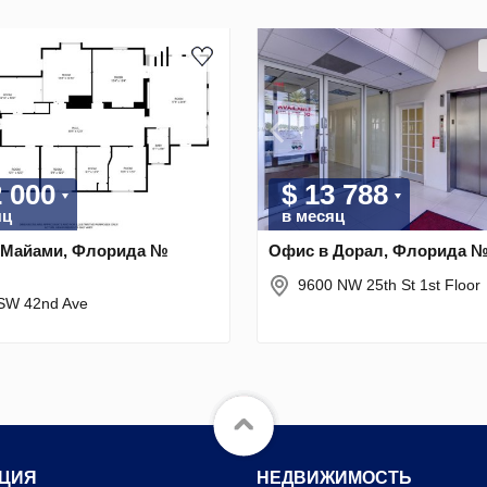
2 000
$ 13 788
яц
в месяц
 Майами, Флорида №
Офис в Дорал, Флорида №
9600 NW 25th St 1st Floor
SW 42nd Ave
ЦИЯ
НЕДВИЖИМОСТЬ