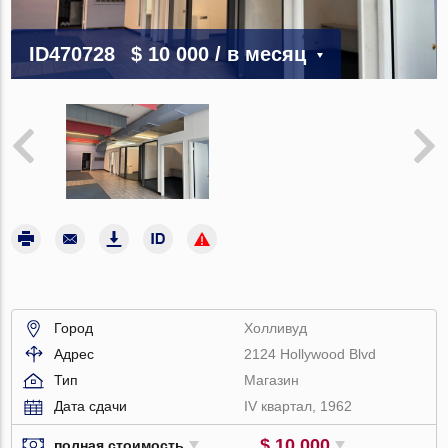
ID470728
$ 10 000
/ в месяц
Город
Холливуд
Адрес
2124 Hollywood Blvd
Тип
Магазин
Дата сдачи
IV квартал, 1962
$ 10 000
полная стоимость