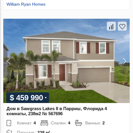
William Ryan Homes
$ 459 990
Дом в Sawgrass Lakes II в Парриш, Флорида 4
комнаты, 238м2 № 567696
Комнат:
4
Спален:
4
Ванных:
2
Площадь:
238 м²