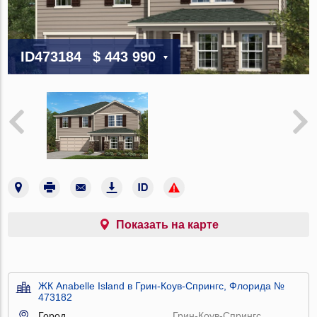
ID473184
$ 443 990
Показать на карте
ЖК Anabelle Island в Грин-Коув-Спрингс, Флорида №
473182
Город
Грин-Коув-Спрингс