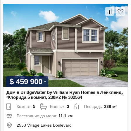
$ 459 900
Дом в BridgeWater by William Ryan Homes в Лейкленд,
Флорида 5 комнат, 238м2 № 302564
Комнат:
5
Ванных:
3
Площадь:
238 м²
Расстояние до моря:
11.1 км
2553 Village Lakes Boulevard