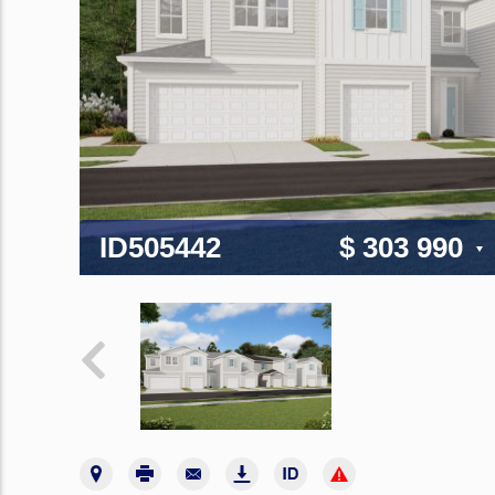
ID505442
$ 303 990