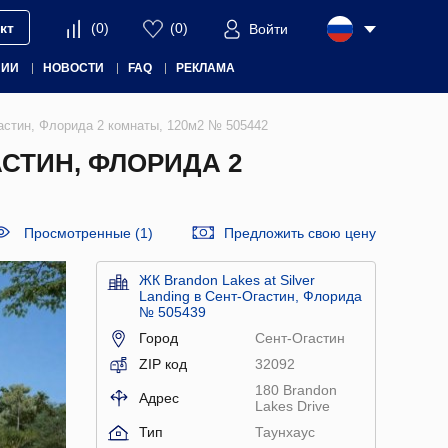
кт
(
0
)
(
0
)
Войти
НИИ
НОВОСТИ
FAQ
РЕКЛАМА
Огастин, Флорида 2 комнаты, 120м2 № 505442
АСТИН, ФЛОРИДА 2
Просмотренные (1)
Предложить свою цену
ЖК Brandon Lakes at Silver
Landing в Сент-Огастин, Флорида
№ 505439
Город
Сент-Огастин
ZIP код
32092
180 Brandon
Адрес
Lakes Drive
Тип
Таунхаус