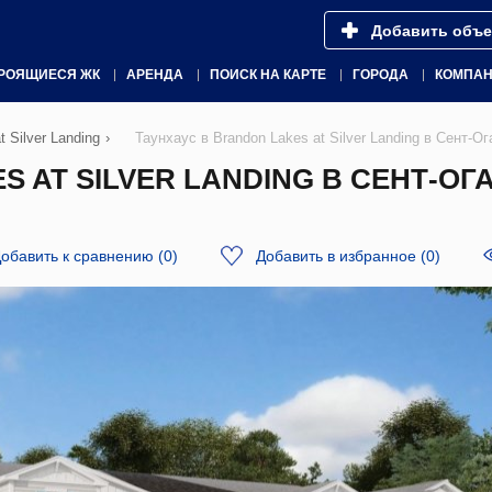
Добавить объе
РОЯЩИЕСЯ ЖК
АРЕНДА
ПОИСК НА КАРТЕ
ГОРОДА
КОМПА
t Silver Landing
›
Таунхаус в Brandon Lakes at Silver Landing в Сент-
S AT SILVER LANDING В СЕНТ-ОГ
обавить к сравнению
(
0
)
Добавить в избранное
(
0
)