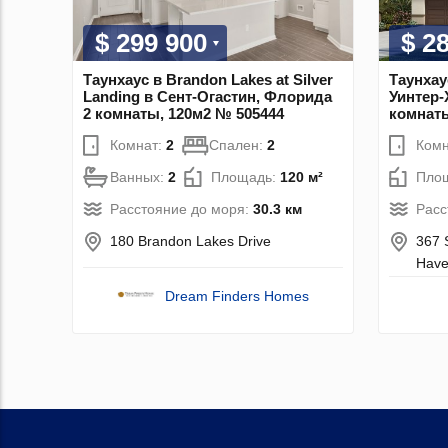
$ 299 900
$ 2
Таунхаус в Brandon Lakes at Silver
Таунхаус
Landing в Сент-Огастин, Флорида
Уинтер-
2 комнаты, 120м2 № 505444
комнаты
Комнат:
2
Спален:
2
Комн
Ванных:
2
Площадь:
120 м²
Пло
Расстояние до моря:
30.3 км
Расс
180 Brandon Lakes Drive
367 S
Hav
Dream Finders Homes