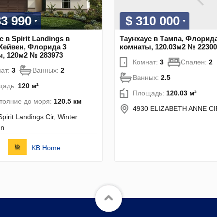
83 990
$ 310 000
 в Spirit Landings в
Таунхаус в Тампа, Флорида
Хейвен, Флорида 3
комнаты, 120.03м2 № 22300
, 120м2 № 283973
Комнат:
3
Спален:
2
ат:
3
Ванных:
2
Ванных:
2.5
щадь:
120 м²
Площадь:
120.03 м²
тояние до моря:
120.5 км
4930 ELIZABETH ANNE C
pirit Landings Cir, Winter
en
KB Home