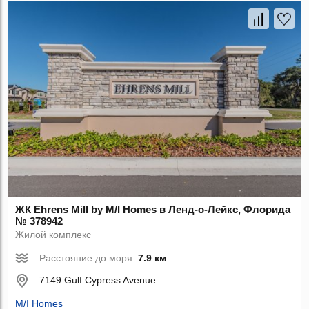
ЖК Ehrens Mill by M/I Homes в Ленд-о-Лейкс, Флорида
№ 378942
Жилой комплекс
Расстояние до моря:
7.9 км
7149 Gulf Cypress Avenue
M/I Homes