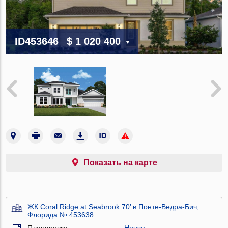
ID453646
$ 1 020 400
Показать на карте
ЖК Coral Ridge at Seabrook 70’ в Понте-Ведра-Бич,
Флорида № 453638
Планировка
House