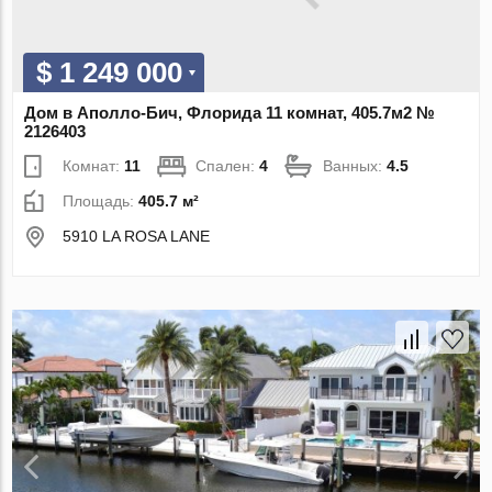
$ 1 249 000
Дом в Аполло-Бич, Флорида 11 комнат, 405.7м2 №
2126403
Комнат:
11
Спален:
4
Ванных:
4.5
Площадь:
405.7 м²
5910 LA ROSA LANE