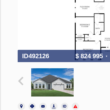
ID492126
$ 824 995