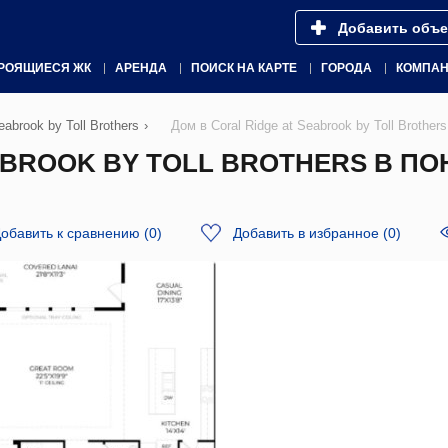
Добавить объе
РОЯЩИЕСЯ ЖК
АРЕНДА
ПОИСК НА КАРТЕ
ГОРОДА
КОМПА
eabrook by Toll Brothers
›
Дом в Coral Ridge at Seabrook by Toll Broth
ABROOK BY TOLL BROTHERS В ПО
обавить к сравнению
(
0
)
Добавить в избранное
(
0
)