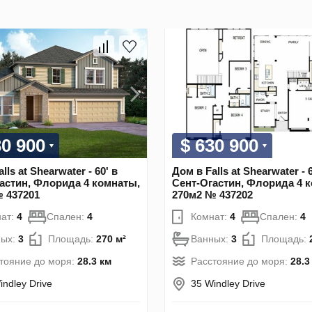
30 900
$ 630 900
lls at Shearwater - 60' в
Дом в Falls at Shearwater - 6
астин, Флорида 4 комнаты,
Сент-Огастин, Флорида 4 
 437201
270м2 № 437202
ат:
4
Спален:
4
Комнат:
4
Спален:
4
ных:
3
Площадь:
270 м²
Ванных:
3
Площадь:
тояние до моря:
28.3 км
Расстояние до моря:
28.3
indley Drive
35 Windley Drive