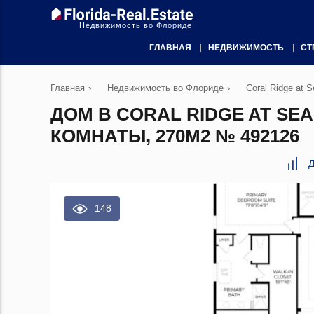
Недвижимость во Флориде
ГЛАВНАЯ
НЕДВИЖИМОСТЬ
СТ
Главная
›
Недвижимость во Флориде
›
Coral Ridge at S
ДОМ В CORAL RIDGE AT SE
КОМНАТЫ, 270М2 № 492126
Д
148