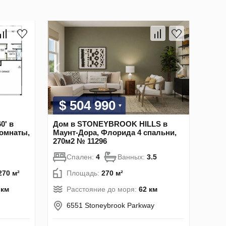
$ 504 990
0' в
Дом в STONEYBROOK HILLS в
комнаты,
Маунт-Дора, Флорида 4 спальни,
270м2 № 11296
Спален:
4
Ванных:
3.5
270 м²
Площадь:
270 м²
 км
Расстояние до моря:
62 км
6551 Stoneybrook Parkway