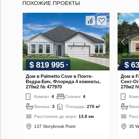
ПОХОЖИЕ ПРОЕКТЫ
$ 819 995
$ 6
Дом в Palmetto Cove в Понте-
Дом в Fa
Ведра-Бич, Флорида 4 комнаты,
Сент-Ог
270м2 № 477970
270м2 №
Комнат:
4
Спален:
4
Комн
Ванных:
3
Площадь:
270 м²
Ван
Расстояние до моря:
13.8 км
Расс
137 Storybrook Point
35 W