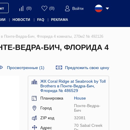
кт
(
0
)
(
0
)
Войти
НИИ
НОВОСТИ
FAQ
РЕКЛАМА
ers в Понте-Ведра-Бич, Флорида 4 комнаты, 270м2 № 492126
НТЕ-ВЕДРА-БИЧ, ФЛОРИДА 4
Просмотренные (1)
Предложить свою цену
ЖК Coral Ridge at Seabrook by Toll
Brothers в Понте-Ведра-Бич,
Флорида № 486529
Планировка
House
Понте-Ведра-
Город
Бич
ZIP код
32081
70 Sabal Creek
Адрес
Dr