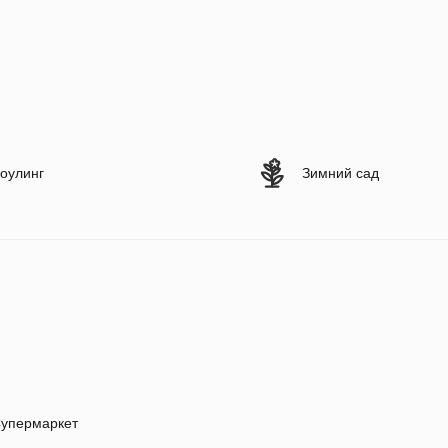
оулинг
Зимний сад
упермаркет