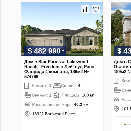
$ 482 990
$ 4
Дом в Star Farms at Lakewood
Дом в C
Ranch - Freedom в Лейквуд Ранч,
Огастин
Флорида 4 комнаты, 189м2 №
189м2 №
574799
Комн
Комнат:
4
Спален:
4
Ван
Ванных:
2
Площадь:
189 м²
Расс
Расстояние до моря:
40.2 км
101 
16921 Barnwood Place