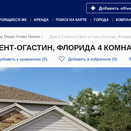
Добавить объе
РОЯЩИЕСЯ ЖК
АРЕНДА
ПОИСК НА КАРТЕ
ГОРОДА
КОМПА
by Dream Finder Homes
›
Дом в Cordova Palms в Сент-Огастин, Флори
ЕНТ-ОГАСТИН, ФЛОРИДА 4 КОМНАТ
обавить к сравнению
(
0
)
Добавить в избранное
(
0
)