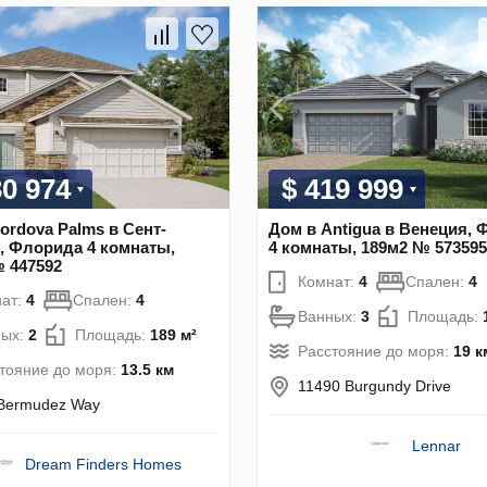
30 974
$ 419 999
ordova Palms в Сент-
Дом в Antigua в Венеция,
, Флорида 4 комнаты,
4 комнаты, 189м2 № 573595
 447592
Комнат:
4
Спален:
4
ат:
4
Спален:
4
Ванных:
3
Площадь:
ных:
2
Площадь:
189 м²
Расстояние до моря:
19 к
тояние до моря:
13.5 км
11490 Burgundy Drive
Bermudez Way
Lennar
Dream Finders Homes