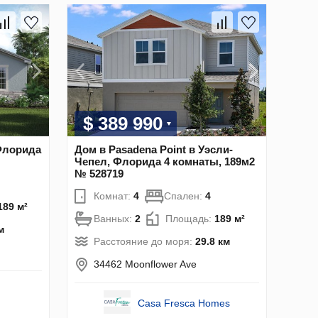
$ 389 990
 Флорида
Дом в Pasadena Point в Уэсли-
Чепел, Флорида 4 комнаты, 189м2
№ 528719
Комнат:
4
Спален:
4
189 м²
Ванных:
2
Площадь:
189 м²
м
Расстояние до моря:
29.8 км
34462 Moonflower Ave
Casa Fresca Homes