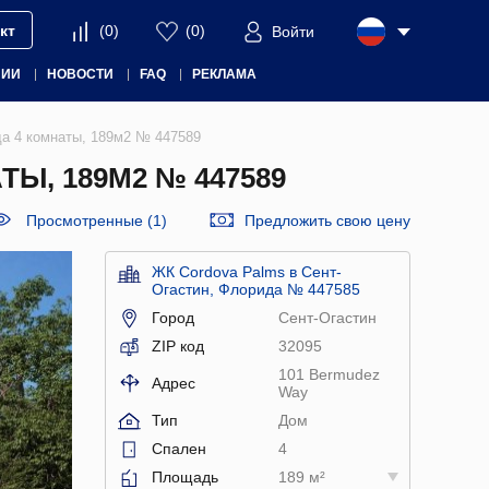
кт
(
0
)
(
0
)
Войти
НИИ
НОВОСТИ
FAQ
РЕКЛАМА
да 4 комнаты, 189м2 № 447589
Ы, 189М2 № 447589
Просмотренные (1)
Предложить свою цену
ЖК Cordova Palms в Сент-
Огастин, Флорида № 447585
Город
Сент-Огастин
ZIP код
32095
101 Bermudez
Адрес
Way
Тип
Дом
Спален
4
Площадь
189 м²