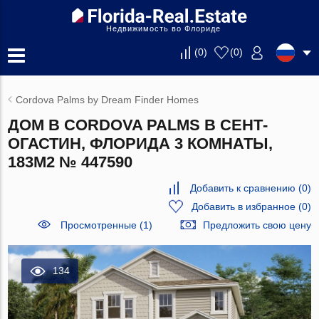
Недвижимость во Флориде
(
0
)
(
0
)
Cordova Palms by Dream Finder Homes
ДОМ В CORDOVA PALMS В СЕНТ-
ОГАСТИН, ФЛОРИДА 3 КОМНАТЫ,
183М2 № 447590
Добавить к сравнению
(
0
)
Добавить в избранное
(
0
)
Просмотренные (1)
Предложить свою цену
134