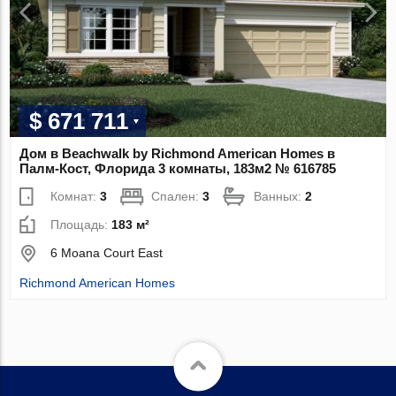
$ 671 711
Дом в Beachwalk by Richmond American Homes в
Палм-Кост, Флорида 3 комнаты, 183м2 № 616785
Комнат:
3
Спален:
3
Ванных:
2
Площадь:
183 м²
6 Moana Court East
Richmond American Homes