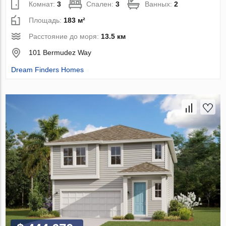
Комнат:
3
Спален:
3
Ванных:
2
Площадь:
183 м²
Расстояние до моря:
13.5 км
101 Bermudez Way
Dream Finders Homes