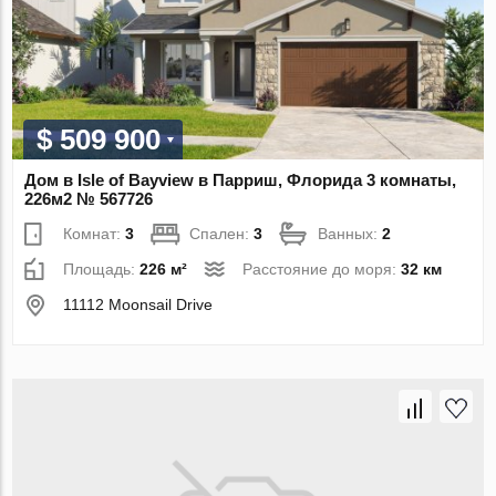
$ 509 900
Дом в Isle of Bayview в Парриш, Флорида 3 комнаты,
226м2 № 567726
Комнат:
3
Спален:
3
Ванных:
2
Площадь:
226 м²
Расстояние до моря:
32 км
11112 Moonsail Drive