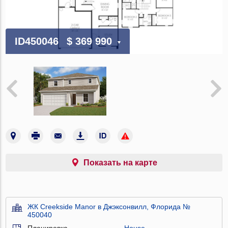
ID450046
$ 369 990
Показать на карте
ЖК Creekside Manor в Джэксонвилл, Флорида №
450040
Планировка
House