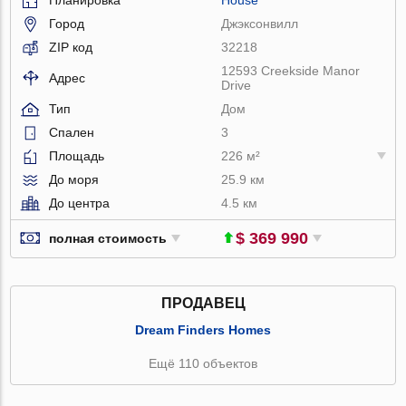
Город
Джэксонвилл
ZIP код
32218
12593 Creekside Manor
Адрес
Drive
Тип
Дом
Спален
3
Площадь
226 м²
До моря
25.9 км
До центра
4.5 км
$ 369 990
полная стоимость
ПРОДАВЕЦ
Dream Finders Homes
Ещё 110 объектов