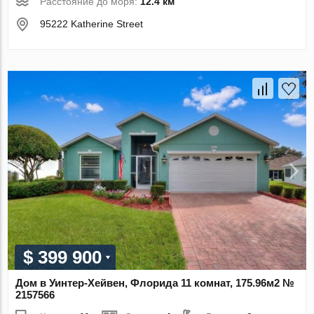
Расстояние до моря:
12.4 км
95222 Katherine Street
$ 399 900
Дом в Уинтер-Хейвен, Флорида 11 комнат, 175.96м2 №
2157566