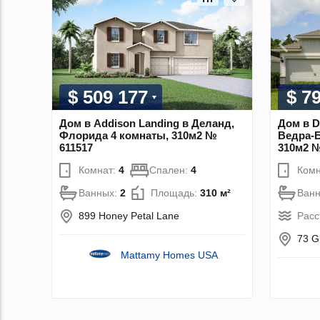
$ 509 177
$ 7
Дом в Addison Landing в Деланд,
Дом в D
Флорида 4 комнаты, 310м2 №
Ведра-Б
611517
310м2 №
Комнат:
4
Спален:
4
Комн
Ванных:
2
Площадь:
310 м²
Ван
899 Honey Petal Lane
Расс
73 G
Mattamy Homes USA