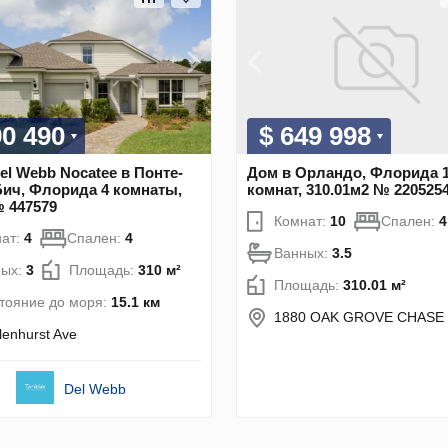
90 490
$ 649 998
el Webb Nocatee в Понте-
Дом в Орландо, Флорида 
ич, Флорида 4 комнаты,
комнат, 310.01м2 № 220525
 447579
Комнат:
10
Спален:
4
ат:
4
Спален:
4
Ванных:
3.5
ных:
3
Площадь:
310 м²
Площадь:
310.01 м²
тояние до моря:
15.1 км
1880 OAK GROVE CHASE
lenhurst Ave
Del Webb