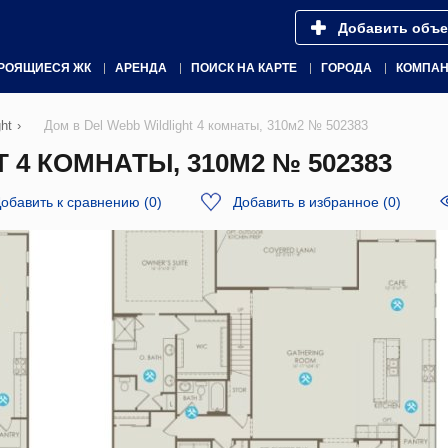
Добавить объе
РОЯЩИЕСЯ ЖК
АРЕНДА
ПОИСК НА КАРТЕ
ГОРОДА
КОМПА
ht
›
Дом в Del Webb Wildlight 4 комнаты, 310м2 № 502383
 4 КОМНАТЫ, 310М2 № 502383
обавить к сравнению
(
0
)
Добавить в избранное
(
0
)