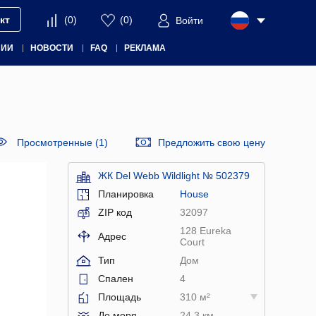
кт
(
0
)
(
0
)
Войти
НИИ
НОВОСТИ
FAQ
РЕКЛАМА
Просмотренные (1)
Предложить свою цену
ЖК Del Webb Wildlight № 502379
Планировка
House
ZIP код
32097
128 Eureka
Адрес
Court
Тип
Дом
Спален
4
Площадь
310 м²
До моря
24.3 км