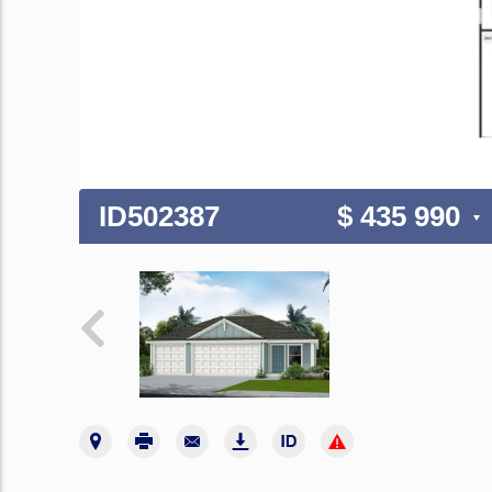
ID502387
$ 435 990