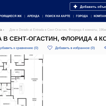
Добавить объе
РОЯЩИЕСЯ ЖК
АРЕНДА
ПОИСК НА КАРТЕ
ГОРОДА
КОМПА
da
›
Дом в Dorado at Entrada в Сент-Огастин, Флорида 4 комнаты, 196
 В СЕНТ-ОГАСТИН, ФЛОРИДА 4 КО
обавить к сравнению
(
0
)
Добавить в избранное
(
0
)