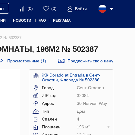
кт
(
0
)
(
0
)
Войти
НИИ
НОВОСТИ
FAQ
РЕКЛАМА
м2 № 502387
МНАТЫ, 196М2 № 502387
Просмотренные (1)
Предложить свою цену
ЖК Dorado at Entrada в Сент-
Огастин, Флорида № 502386
Город
Сент-Огастин
ZIP код
32084
Адрес
30 Nervion Way
Тип
Дом
Спален
4
Площадь
196 м²
До моря
12.1 км