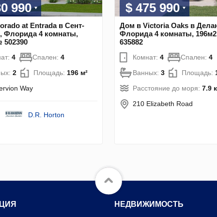
30 990
$ 475 990
orado at Entrada в Сент-
Дом в Victoria Oaks в Дела
, Флорида 4 комнаты,
Флорида 4 комнаты, 196м
 502390
635882
ат:
4
Спален:
4
Комнат:
4
Спален:
4
ных:
2
Площадь:
196 м²
Ванных:
3
Площадь:
ervion Way
Расстояние до моря:
7.9 
210 Elizabeth Road
D.R. Horton
ЦИЯ
НЕДВИЖИМОСТЬ