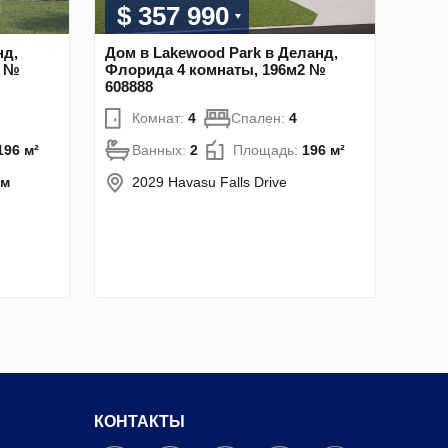
$ 357 990
нд,
Дом в Lakewood Park в Деланд,
2 №
Флорида 4 комнаты, 196м2 №
608888
Комнат:
4
Спален:
4
196 м²
Ванных:
2
Площадь:
196 м²
км
2029 Havasu Falls Drive
КОНТАКТЫ