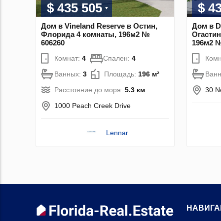
$ 435 505
$ 4
Дом в Vineland Reserve в Остин,
Дом в D
Флорида 4 комнаты, 196м2 №
Огастин
606260
196м2 №
Комнат:
4
Спален:
4
Комн
Ванных:
3
Площадь:
196 м²
Ван
Расстояние до моря:
5.3 км
30 N
1000 Peach Creek Drive
Lennar
НАВИГА