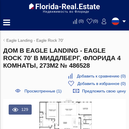
Недвижимость во Флориде
(
0
)
(
0
)
Eagle Landing - Eagle Rock 70'
ДОМ В EAGLE LANDING - EAGLE
ROCK 70' В МИДДЛБЕРГ, ФЛОРИДА 4
КОМНАТЫ, 273М2 № 486528
Добавить к сравнению
(
0
)
Добавить в избранное
(
0
)
Просмотренные (1)
Предложить свою цену
129