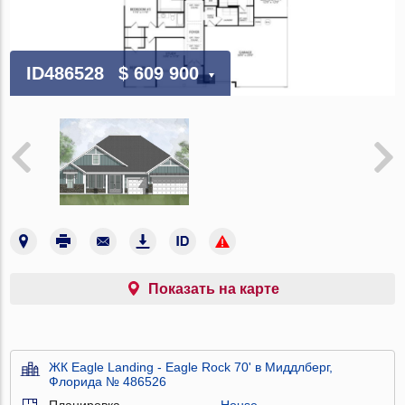
ID486528
$ 609 900
Показать на карте
ЖК Eagle Landing - Eagle Rock 70' в Миддлберг,
Флорида № 486526
Планировка
House