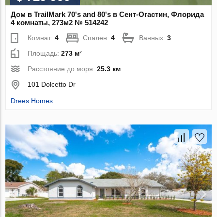
Дом в TrailMark 70's and 80's в Сент-Огастин, Флорида
4 комнаты, 273м2 № 514242
Комнат:
4
Спален:
4
Ванных:
3
Площадь:
273 м²
Расстояние до моря:
25.3 км
101 Dolcetto Dr
Drees Homes