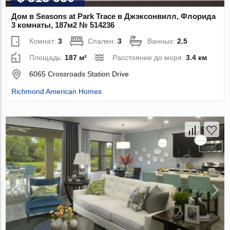
Дом в Seasons at Park Trace в Джэксонвилл, Флорида
3 комнаты, 187м2 № 514236
Комнат:
3
Спален:
3
Ванных:
2.5
Площадь:
187 м²
Расстояние до моря:
3.4 км
6065 Crossroads Station Drive
Richmond American Homes