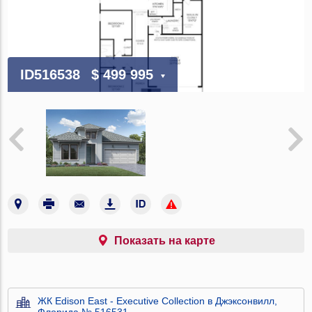
ID516538
$ 499 995
Показать на карте
ЖК Edison East - Executive Collection в Джэксонвилл,
Флорида № 516531