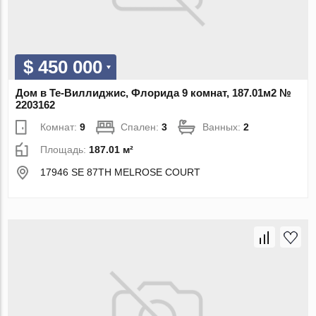
$ 450 000
Дом в Те-Виллиджис, Флорида 9 комнат, 187.01м2 №
2203162
Комнат:
9
Спален:
3
Ванных:
2
Площадь:
187.01 м²
17946 SE 87TH MELROSE COURT