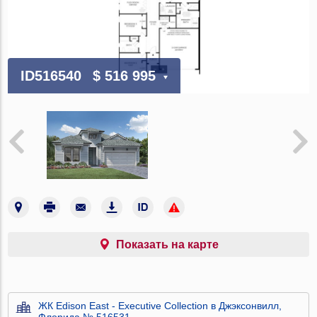
ID516540
$ 516 995
Показать на карте
ЖК Edison East - Executive Collection в Джэксонвилл,
Флорида № 516531