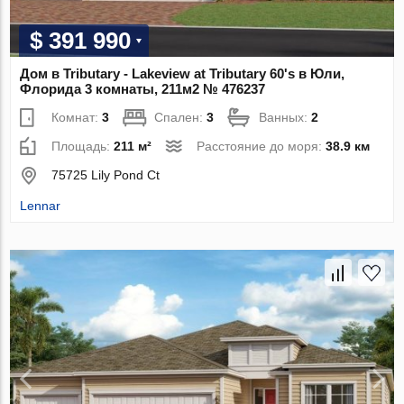
$ 391 990
Дом в Tributary - Lakeview at Tributary 60's в Юли,
Флорида 3 комнаты, 211м2 № 476237
Комнат:
3
Спален:
3
Ванных:
2
Площадь:
211 м²
Расстояние до моря:
38.9 км
75725 Lily Pond Ct
Lennar