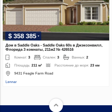
$ 358 385
Дом в Saddle Oaks - Saddle Oaks 60s в Джэксонвилл,
Флорида 3 комнаты, 211м2 № 426516
Комнат:
3
Спален:
3
Ванных:
2
Площадь:
211 м²
Расстояние до моря:
23 км
9431 Feagle Farm Road
Lennar