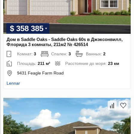
$ 358 385
Дом в Saddle Oaks - Saddle Oaks 60s в Джэксонвилл,
Флорида 3 комнаты, 211м2 № 426514
Комнат:
3
Спален:
3
Ванных:
2
Площадь:
211 м²
Расстояние до моря:
23 км
9431 Feagle Farm Road
Lennar