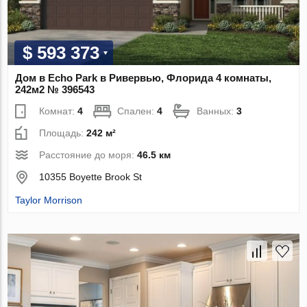
$ 593 373
Дом в Echo Park в Ривервью, Флорида 4 комнаты,
242м2 № 396543
Комнат:
4
Спален:
4
Ванных:
3
Площадь:
242 м²
Расстояние до моря:
46.5 км
10355 Boyette Brook St
Taylor Morrison