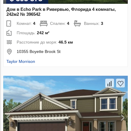
Дом в Echo Park в Ривервью, Флорида 4 комнаты,
242м2 № 396542
Комнат:
4
Спален:
4
Ванных:
3
Площадь:
242 м²
Расстояние до моря:
46.5 км
10355 Boyette Brook St
Taylor Morrison