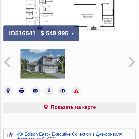
ID516541
$ 549 995
Показать на карте
ЖК Edison East - Executive Collection в Джэксонвилл,
Флорида № 516531