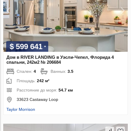
$ 599 641
Дом в RIVER LANDING в Уэсли-Чепел, Флорида 4
спальни, 242м2 № 206684
Спален:
4
Ванных:
3.5
Площадь:
242 м²
Расстояние до моря:
54.7 км
33623 Castaway Loop
Taylor Morrison