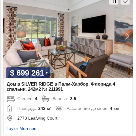
$ 699 261
Дом в SILVER RIDGE в Палм-Харбор, Флорида 4
спальни, 242м2 № 211991
Спален:
4
Ванных:
3.5
Площадь:
242 м²
Расстояние до моря:
4 км
2773 Leafwing Court
Taylor Morrison