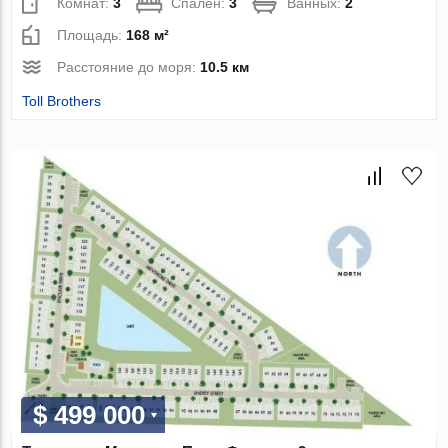
Комнат:
3
Спален:
3
Ванных:
2
Площадь:
168 м²
Расстояние до моря:
10.5 км
Toll Brothers
$ 499 000