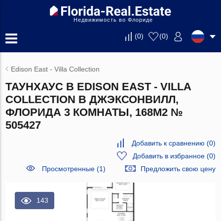
Недвижимость во Флориде
(
0
)
(
0
)
Edison East - Villa Collection
ТАУНХАУС В EDISON EAST - VILLA
COLLECTION В ДЖЭКСОНВИЛЛ,
ФЛОРИДА 3 КОМНАТЫ, 168М2 №
505427
Добавить к сравнению
(
0
)
Добавить в избранное
(
0
)
Просмотренные (1)
Предложить свою цену
143