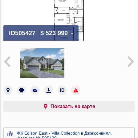
ID505427
$ 523 990
Показать на карте
ЖК Edison East - Villa Collection в Джэксонвилл,
Флорида № 505420