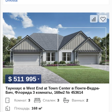
DiVosta
$ 511 995
Таунхаус в West End at Town Center в Понте-Ведра-
Бич, Флорида 3 комнаты, 168м2 № 453614
Комнат:
3
Спален:
3
Ванных:
2
Площадь:
168 м²