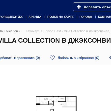
Добавить объе
РОЯЩИЕСЯ ЖК
АРЕНДА
ПОИСК НА КАРТЕ
ГОРОДА
КОМПА
la Collection
›
Таунхаус в Edison East - Villa Collection в Джэксонви
- VILLA COLLECTION В ДЖЭКСОНВ
обавить к сравнению
(
0
)
Добавить в избранное
(
0
)