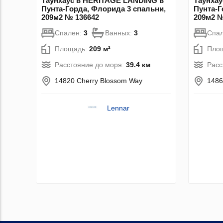
Таунхаус в HERITAGE LANDING в
Таунха
Пунта-Горда, Флорида 3 спальни,
Пунта-Г
209м2 № 136642
209м2 №
Спален:
3
Ванных:
3
Спа
Площадь:
209 м²
Пло
Расстояние до моря:
39.4 км
Расс
14820 Cherry Blossom Way
1486
Lennar