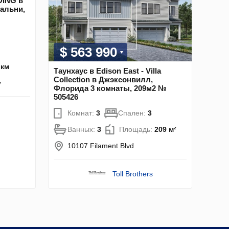
DING в
пальни,
$ 563 990
 км
Таунхаус в Edison East - Villa
Collection в Джэксонвилл,
y
Флорида 3 комнаты, 209м2 №
505426
Комнат:
3
Спален:
3
Ванных:
3
Площадь:
209 м²
10107 Filament Blvd
Toll Brothers