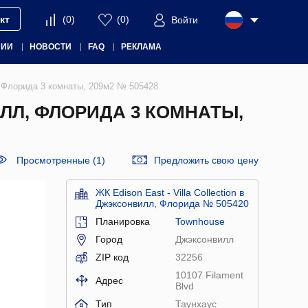
кт
(
0
)
(
0
)
Войти
НИИ
НОВОСТИ
FAQ
РЕКЛАМА
лл, Флорида 3 комнаты, 209м2 № 505428
ИЛЛ, ФЛОРИДА 3 КОМНАТЫ,
Просмотренные (1)
Предложить свою цену
ЖК Edison East - Villa Collection в
Джэксонвилл, Флорида № 505420
Планировка
Townhouse
Город
Джэксонвилл
ZIP код
32256
10107 Filament
Адрес
Blvd
Тип
Таунхаус