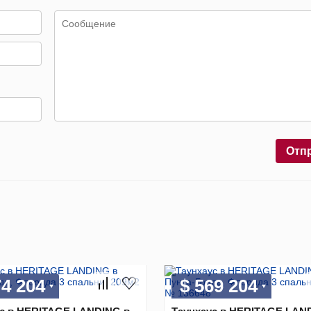
Отп
74 204
$ 569 204