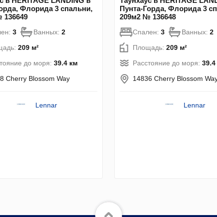
ус в HERITAGE LANDING в
Таунхаус в HERITAGE LAN
орда, Флорида 3 спальни,
Пунта-Горда, Флорида 3 с
 136649
209м2 № 136648
лен:
3
Ванных:
2
Спален:
3
Ванных:
2
щадь:
209 м²
Площадь:
209 м²
тояние до моря:
39.4 км
Расстояние до моря:
39.4
8 Cherry Blossom Way
14836 Cherry Blossom Wa
Lennar
Lennar