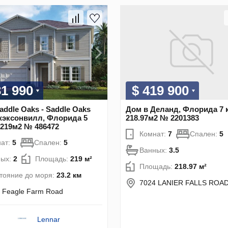
31 990
$ 419 900
addle Oaks - Saddle Oaks
Дом в Деланд, Флорида 7 
жэксонвилл, Флорида 5
218.97м2 № 2201383
 219м2 № 486472
Комнат:
7
Спален:
5
ат:
5
Спален:
5
Ванных:
3.5
ных:
2
Площадь:
219 м²
Площадь:
218.97 м²
тояние до моря:
23.2 км
7024 LANIER FALLS ROA
 Feagle Farm Road
Lennar