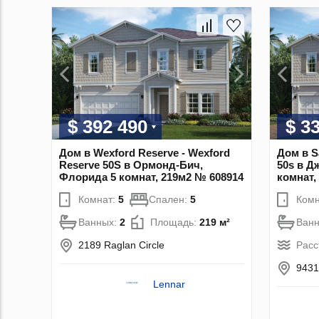
$ 392 490
$ 3
Дом в Wexford Reserve - Wexford
Дом в S
Reserve 50S в Ормонд-Бич,
50s в Д
Флорида 5 комнат, 219м2 № 608914
комнат,
Комнат:
5
Спален:
5
Комн
Ванных:
2
Площадь:
219 м²
Ван
2189 Raglan Circle
Расс
9431
Lennar