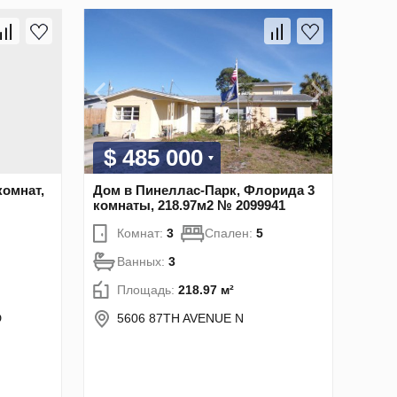
$ 485 000
комнат,
Дом в Пинеллас-Парк, Флорида 3
комнаты, 218.97м2 № 2099941
Комнат:
3
Спален:
5
Ванных:
3
Площадь:
218.97 м²
D
5606 87TH AVENUE N