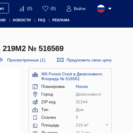
кт
(
0
)
(
0
)
Войти
НИИ
НОВОСТИ
FAQ
РЕКЛАМА
219М2 № 516569
Просмотренные (1)
Предложить свою цену
ЖК Forest Crest в Джэксонвилл,
Флорида № 516561
Планировка
House
Город
Джэксонвилл
ZIP код
32244
Тип
Дом
Спален
5
Площадь
219 м²
До моря
11.7 км