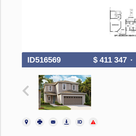
ID516569
$ 411 347