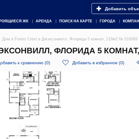
Добавить объе
РОЯЩИЕСЯ ЖК
АРЕНДА
ПОИСК НА КАРТЕ
ГОРОДА
КОМПА
Дом в Forest Crest в Джэксонвилл, Флорида 5 комнат, 219м2 № 516569
ЭКСОНВИЛЛ, ФЛОРИДА 5 КОМНАТ, 
обавить к сравнению
(
0
)
Добавить в избранное
(
0
)