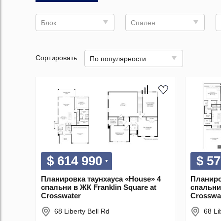
Блок
Спален
Сортировать
По популярности
$ 614 990
$ 57
Планировка таунхауса «House» 4
Планиро
спальни в ЖК Franklin Square at
спальни 
Crosswater
Crosswa
68 Liberty Bell Rd
68 Li