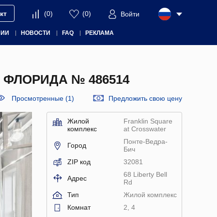
кт
(
0
)
(
0
)
Войти
НИИ
НОВОСТИ
FAQ
РЕКЛАМА
 ФЛОРИДА № 486514
Просмотренные (1)
Предложить свою цену
Жилой
Franklin Square
комплекс
at Crosswater
Понте-Ведра-
Город
Бич
ZIP код
32081
68 Liberty Bell
Адрес
Rd
Тип
Жилой комплекс
Комнат
2, 4