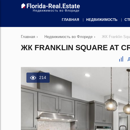
Недвижимость во Флориде
ГЛАВНАЯ
НЕДВИЖИМОСТЬ
СТ
Главная
›
Недвижимость во Флориде
›
ЖК Franklin Sq
ЖК FRANKLIN SQUARE AT C
Д
214