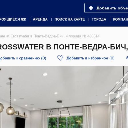
Добавить объе
РОЯЩИЕСЯ ЖК
АРЕНДА
ПОИСК НА КАРТЕ
ГОРОДА
КОМПА
uare at Crosswater в Понте-Ведра-Бич, Флорида № 486514
ROSSWATER В ПОНТЕ-ВЕДРА-БИЧ,
обавить к сравнению
(
0
)
Добавить в избранное
(
0
)