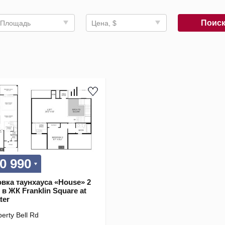
Поис
Площадь
Цена, $
0 990
вка таунхауса «House» 2
в ЖК Franklin Square at
ter
berty Bell Rd