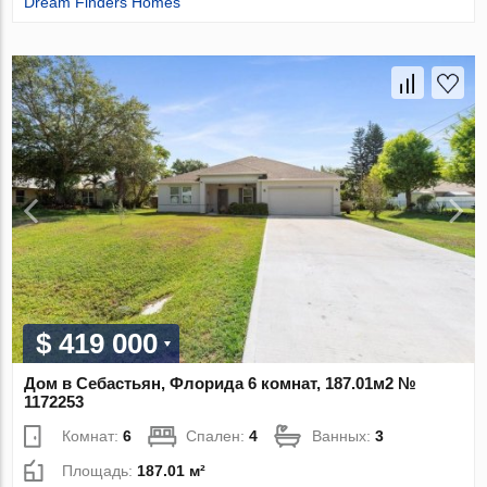
Dream Finders Homes
$ 419 000
Дом в Себастьян, Флорида 6 комнат, 187.01м2 №
1172253
Комнат:
6
Спален:
4
Ванных:
3
Площадь:
187.01 м²