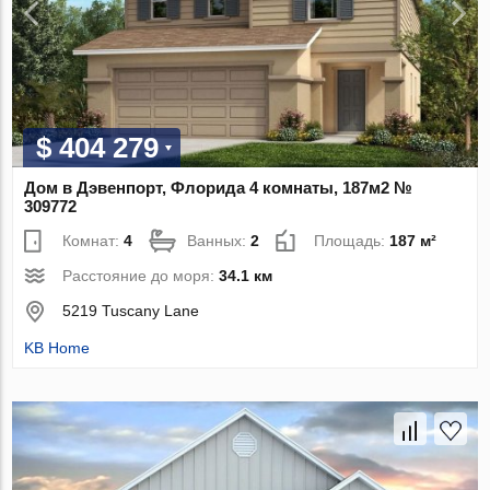
$ 404 279
Дом в Дэвенпорт, Флорида 4 комнаты, 187м2 №
309772
Комнат:
4
Ванных:
2
Площадь:
187 м²
Расстояние до моря:
34.1 км
5219 Tuscany Lane
KB Home