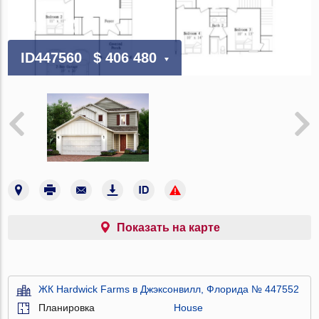
ID447560
$ 406 480
Показать на карте
ЖК Hardwick Farms в Джэксонвилл, Флорида № 447552
Планировка
House