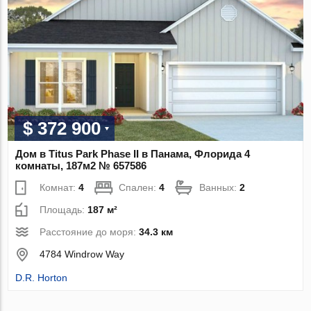
$ 372 900
Дом в Titus Park Phase II в Панама, Флорида 4
комнаты, 187м2 № 657586
Комнат:
4
Спален:
4
Ванных:
2
Площадь:
187 м²
Расстояние до моря:
34.3 км
4784 Windrow Way
D.R. Horton