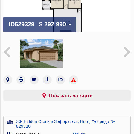
ID529329
$ 292 990
Показать на карте
ЖК Hidden Creek в Зеферхиллс-Норт, Флорида №
529320
Планировка
House