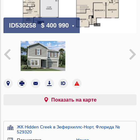
ID530258
$ 400 990
Показать на карте
ЖК Hidden Creek в Зеферхиллс-Норт, Флорида №
529320
Планировка
House