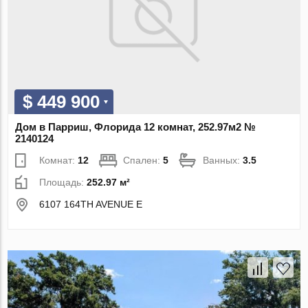
$ 449 900
Дом в Парриш, Флорида 12 комнат, 252.97м2 №
2140124
Комнат:
12
Спален:
5
Ванных:
3.5
Площадь:
252.97 м²
6107 164TH AVENUE E