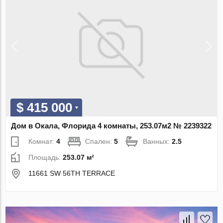
$ 415 000
Дом в Окала, Флорида 4 комнаты, 253.07м2 № 2239322
Комнат:
4
Спален:
5
Ванных:
2.5
Площадь:
253.07 м²
11661 SW 56TH TERRACE