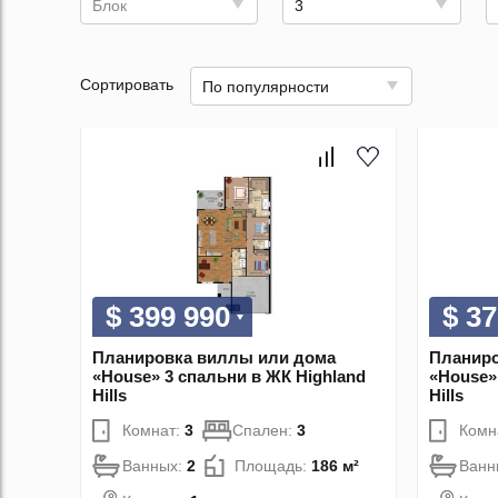
Блок
3
Сортировать
По популярности
$ 399 990
$ 37
Планировка виллы или дома
Планиро
«House» 3 спальни в ЖК Highland
«House»
Hills
Hills
Комнат:
3
Спален:
3
Комн
Ванных:
2
Площадь:
186 м²
Ванн