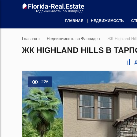
Недвижимость во Флориде
ГЛАВНАЯ
НЕДВИЖИМОСТЬ
СТ
Главная
›
Недвижимость во Флориде
›
ЖК Highland Hi
ЖК HIGHLAND HILLS В ТАР
Д
226