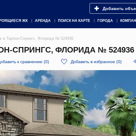
Добавить объе
РОЯЩИЕСЯ ЖК
АРЕНДА
ПОИСК НА КАРТЕ
ГОРОДА
КОМПА
lls в Тарпон-Спрингс, Флорида № 524936
ПОН-СПРИНГС, ФЛОРИДА № 524936
обавить к сравнению
(
0
)
Добавить в избранное
(
0
)