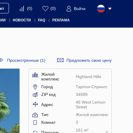
кт
(
0
)
(
0
)
Войти
НИИ
НОВОСТИ
FAQ
РЕКЛАМА
Просмотренные (1)
Предложить свою цену
Жилой
Highland Hills
комплекс
Город
Тарпон-Спрингс
ZIP код
34689
46 West Lemon
Адрес
Street
Тип
Жилой комплекс
Комнат
3
161 м²
Площадь