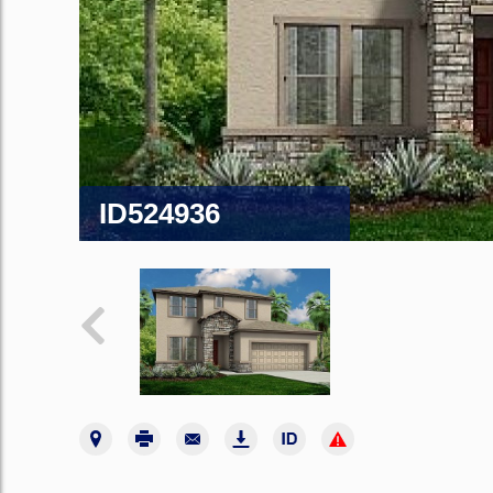
ID524936