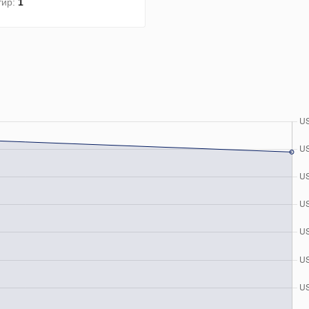
тир:
1