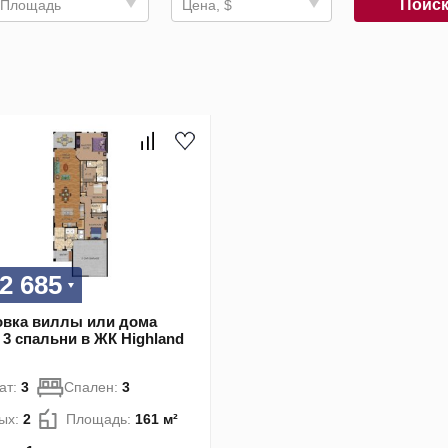
Поис
Площадь
Цена, $
2 685
вка виллы или дома
 3 спальни в ЖК Highland
ат:
3
Спален:
3
ых:
2
Площадь:
161 м²