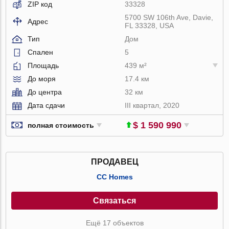
ZIP код
33328
5700 SW 106th Ave, Davie,
Адрес
FL 33328, USA
Тип
Дом
Спален
5
Площадь
439 м²
До моря
17.4 км
До центра
32 км
Дата сдачи
III квартал, 2020
$ 1 590 990
полная стоимость
ПРОДАВЕЦ
CC Homes
Связаться
Ещё 17 объектов