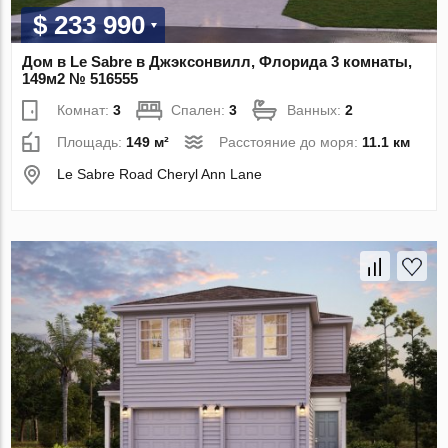
$ 233 990
Дом в Le Sabre в Джэксонвилл, Флорида 3 комнаты,
149м2 № 516555
Комнат:
3
Спален:
3
Ванных:
2
Площадь:
149 м²
Расстояние до моря:
11.1 км
Le Sabre Road Cheryl Ann Lane