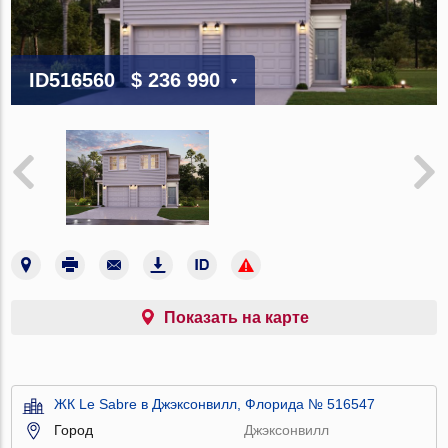
ID516560
$ 236 990
Показать на карте
ЖК Le Sabre в Джэксонвилл, Флорида № 516547
Город
Джэксонвилл