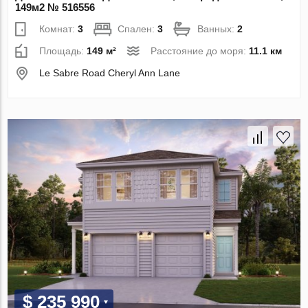
149м2 № 516556
Комнат:
3
Спален:
3
Ванных:
2
Площадь:
149 м²
Расстояние до моря:
11.1 км
Le Sabre Road Cheryl Ann Lane
$ 235 990