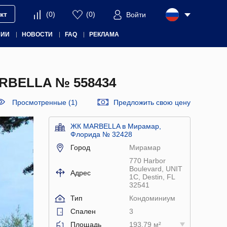
кт
(
0
)
(
0
)
Войти
НИИ
НОВОСТИ
FAQ
РЕКЛАМА
BELLA № 558434
Просмотренные (1)
Предложить свою цену
ЖК MARBELLA в Мирамар,
Флорида № 32428
Город
Мирамар
770 Harbor
Boulevard, UNIT
Адрес
1C, Destin, FL
32541
Тип
Кондоминиум
Спален
3
Площадь
193.79 м²