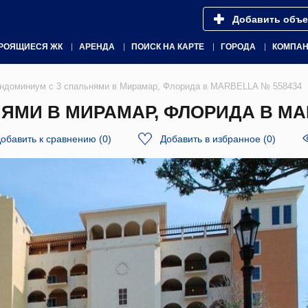
Добавить объе
РОЯЩИЕСЯ ЖК
АРЕНДА
ПОИСК НА КАРТЕ
ГОРОДА
КОМПА
ндоминиум с 3 спальнями в Мирамар, Флорида в MARBELLA № 558434
ЯМИ В МИРАМАР, ФЛОРИДА В MAR
обавить к сравнению
(
0
)
Добавить в избранное
(
0
)