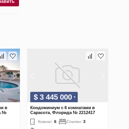
равить
$ 3 445 000
и в
Кондоминиум с 6 комнатами в
а №
Сарасота, Флорида № 2212417
Комнат:
6
Спален:
3