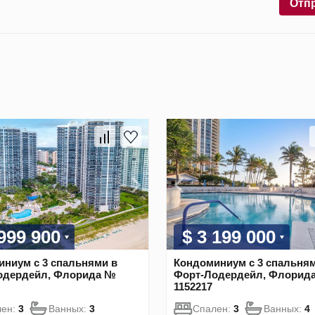
Отп
 999 900
$ 3 199 000
ниум с 3 спальнями в
Кондоминиум с 3 спальням
одердейл, Флорида №
Форт-Лодердейл, Флорид
1152217
лен:
3
Ванных:
3
Спален:
3
Ванных:
4