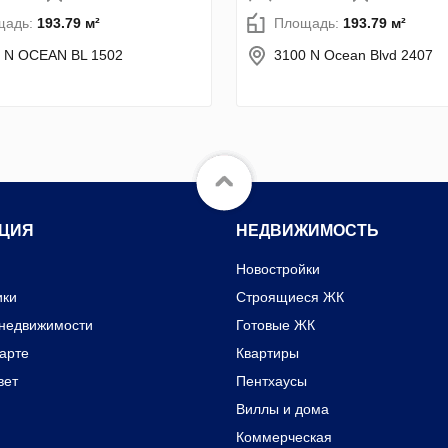
щадь:
193.79 м²
Площадь:
193.79 м²
 N OCEAN BL 1502
3100 N Ocean Blvd 2407
ЦИЯ
НЕДВИЖИМОСТЬ
Новостройки
ики
Строящиеся ЖК
 недвижимости
Готовые ЖК
карте
Квартиры
вет
Пентхаусы
Виллы и дома
Коммерческая