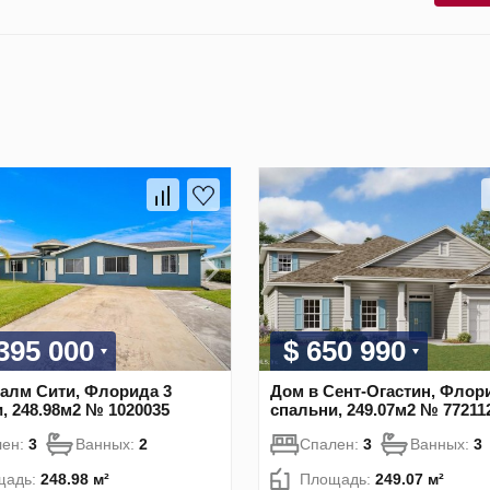
 395 000
$ 650 990
алм Сити, Флорида 3
Дом в Сент-Огастин, Флор
, 248.98м2 № 1020035
спальни, 249.07м2 № 77211
лен:
3
Ванных:
2
Спален:
3
Ванных:
3
щадь:
248.98 м²
Площадь:
249.07 м²