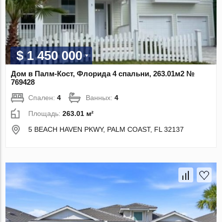
$ 1 450 000
Дом в Палм-Кост, Флорида 4 спальни, 263.01м2 №
769428
Спален:
4
Ванных:
4
Площадь:
263.01 м²
5 BEACH HAVEN PKWY, PALM COAST, FL 32137