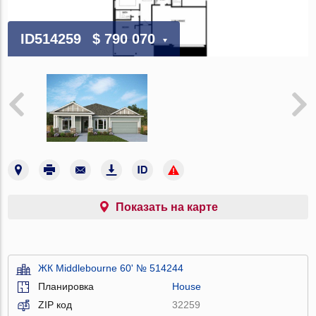
ID514259
$ 790 070
Показать на карте
ЖК Middlebourne 60' № 514244
Планировка
House
ZIP код
32259