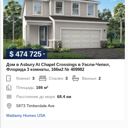
$ 474 725
Дом в Asbury At Chapel Crossings в Уэсли-Чепел,
Флорида 3 комнаты, 166м2 № 409982
Комнат:
3
Спален:
3
Ванных:
2
Площадь:
166 м²
Расстояние до моря:
68.4 км
5873 Timberdale Ave
Mattamy Homes USA