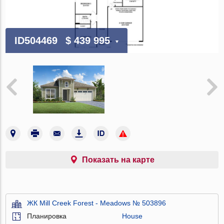
ID504469
$ 439 995
Показать на карте
ЖК Mill Creek Forest - Meadows № 503896
Планировка
House