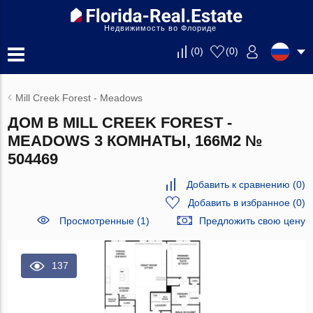
Недвижимость во Флориде
(
0
)
(
0
)
Mill Creek Forest - Meadows
ДОМ В MILL CREEK FOREST -
MEADOWS 3 КОМНАТЫ, 166М2 №
504469
Добавить к сравнению
(
0
)
Добавить в избранное
(
0
)
Просмотренные (1)
Предложить свою цену
137