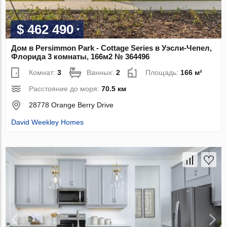
$ 462 490
Дом в Persimmon Park - Cottage Series в Уэсли-Чепел,
Флорида 3 комнаты, 166м2 № 364496
Комнат:
3
Ванных:
2
Площадь:
166 м²
Расстояние до моря:
70.5 км
28778 Orange Berry Drive
David Weekley Homes