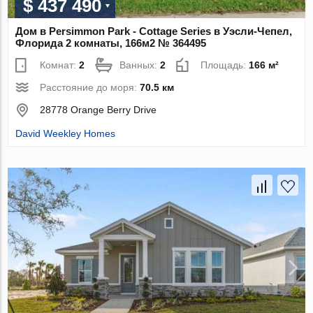
$ 437 490
Дом в Persimmon Park - Cottage Series в Уэсли-Чепел,
Флорида 2 комнаты, 166м2 № 364495
Комнат:
2
Ванных:
2
Площадь:
166 м²
Расстояние до моря:
70.5 км
28778 Orange Berry Drive
David Weekley Homes