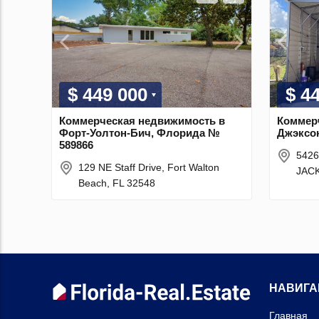
$ 449 000
$ 4
Коммерческая недвижимость в
Коммер
Форт-Уолтон-Бич, Флорида №
Джэксо
589866
542
129 NE Staff Drive, Fort Walton
JACK
Beach, FL 32548
НАВИГА
Главная