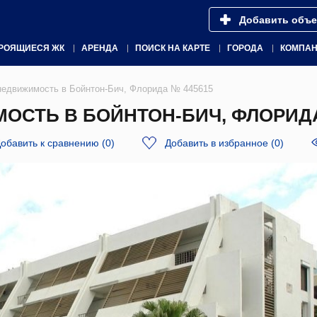
Добавить объе
РОЯЩИЕСЯ ЖК
АРЕНДА
ПОИСК НА КАРТЕ
ГОРОДА
КОМПА
недвижимость в Бойнтон-Бич, Флорида № 445615
СТЬ В БОЙНТОН-БИЧ, ФЛОРИДА
обавить к сравнению
(
0
)
Добавить в избранное
(
0
)