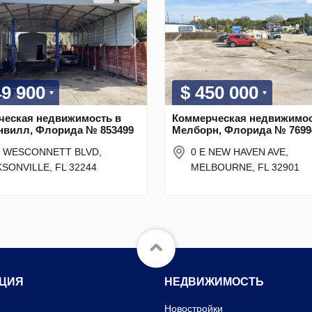
49 900
$ 450 000
ческая недвижимость в
Коммерческая недвижимос
нвилл, Флорида № 853499
Мелборн, Флорида № 7699
6 WESCONNETT BLVD,
0 E NEW HAVEN AVE,
SONVILLE, FL 32244
MELBOURNE, FL 32901
ЦИЯ
НЕДВИЖИМОСТЬ
Новостройки