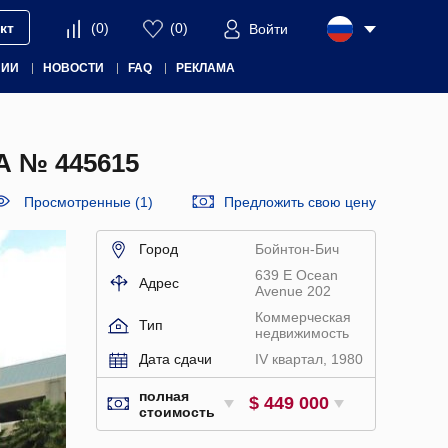
кт
(
0
)
(
0
)
Войти
НИИ
НОВОСТИ
FAQ
РЕКЛАМА
 № 445615
Просмотренные (1)
Предложить свою цену
Город
Бойнтон-Бич
639 E Ocean
Адрес
Avenue 202
Коммерческая
Тип
недвижимость
Дата сдачи
IV квартал, 1980
полная
$ 449 000
стоимость