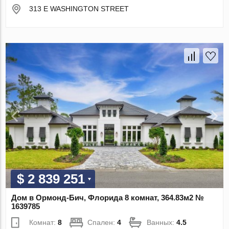
313 E WASHINGTON STREET
$ 2 839 251
Дом в Ормонд-Бич, Флорида 8 комнат, 364.83м2 №
1639785
Комнат:
8
Спален:
4
Ванных:
4.5