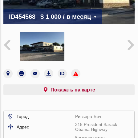
ID454568
$ 1 000
/ в месяц
Показать на карте
Город
Ривьера-Бич
315 President Barack
Адрес
Obama Highway
Коммерческая