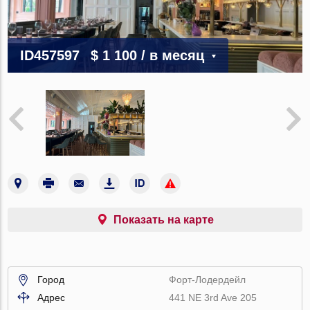
ID457597
$ 1 100
/ в месяц
Показать на карте
Город
Форт-Лодердейл
Адрес
441 NE 3rd Ave 205