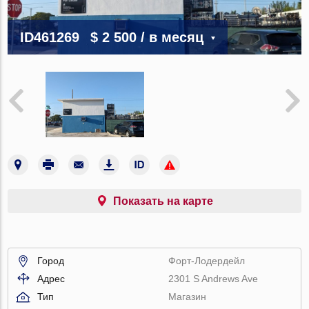
ID461269
$ 2 500
/ в месяц
Показать на карте
Город
Форт-Лодердейл
Адрес
2301 S Andrews Ave
Тип
Магазин