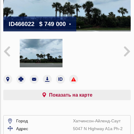
ID466022
$ 749 000
Показать на карте
Город
Хатчинсон-Айленд-Саут
Адрес
5047 N Highway A1a Ph-2