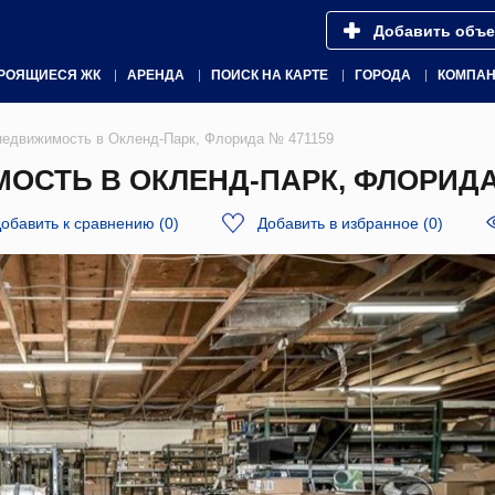
Добавить объе
РОЯЩИЕСЯ ЖК
АРЕНДА
ПОИСК НА КАРТЕ
ГОРОДА
КОМПА
недвижимость в Окленд-Парк, Флорида № 471159
СТЬ В ОКЛЕНД-ПАРК, ФЛОРИДА 
обавить к сравнению
(
0
)
Добавить в избранное
(
0
)