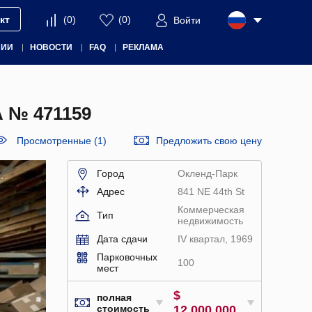
кт
(
0
)
(
0
)
Войти
НИИ
НОВОСТИ
FAQ
РЕКЛАМА
№ 471159
Просмотренные (1)
Предложить свою цену
Город
Окленд-Парк
Адрес
841 NE 44th St
Коммерческая
Тип
недвижимость
Дата сдачи
IV квартал, 1969
Парковочных
100
мест
$
полная
стоимость
12 000 000