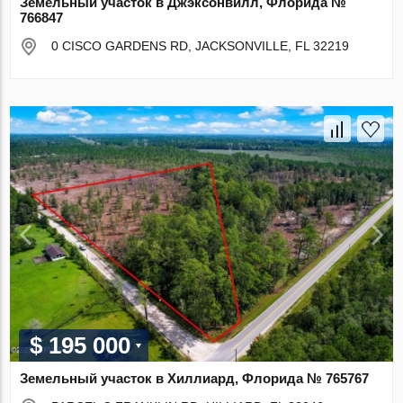
Земельный участок в Джэксонвилл, Флорида №
766847
0 CISCO GARDENS RD, JACKSONVILLE, FL 32219
$ 195 000
Земельный участок в Хиллиард, Флорида № 765767