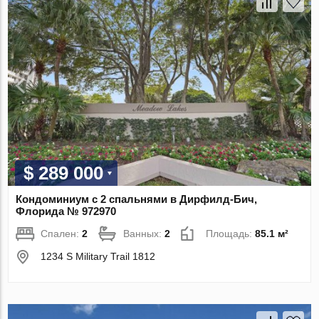
$ 289 000
Кондоминиум с 2 спальнями в Дирфилд-Бич,
Флорида № 972970
Спален:
2
Ванных:
2
Площадь:
85.1 м²
1234 S Military Trail 1812