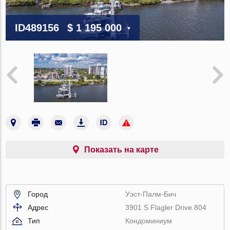
ID489156
$ 1 195 000
Показать на карте
Город
Уэст-Палм-Бич
Адрес
3901 S Flagler Drive 804
Тип
Кондоминиум