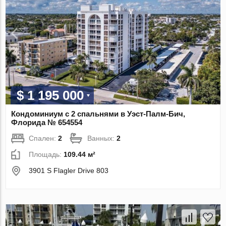
$ 1 195 000
Кондоминиум с 2 спальнями в Уэст-Палм-Бич,
Флорида № 654554
Спален:
2
Ванных:
2
Площадь:
109.44 м²
3901 S Flagler Drive 803