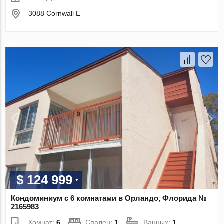
3088 Cornwall E
$ 124 999
Кондоминиум с 6 комнатами в Орландо, Флорида №
2165983
Комнат:
6
Спален:
1
Ванных:
1