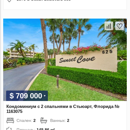
$ 709 000
Кондоминиум с 2 спальнями в Стьюарт, Флорида №
1163075
Спален:
2
Ванных:
2
Площадь:
145.86 м²