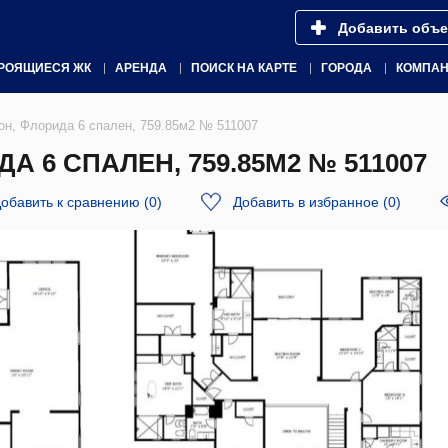
Добавить объе
РОЯЩИЕСЯ ЖК
АРЕНДА
ПОИСК НА КАРТЕ
ГОРОДА
КОМПА
он, Флорида 6 спален, 759.85м2 № 511007
А 6 СПАЛЕН, 759.85М2 № 511007
обавить к сравнению
(
0
)
Добавить в избранное
(
0
)