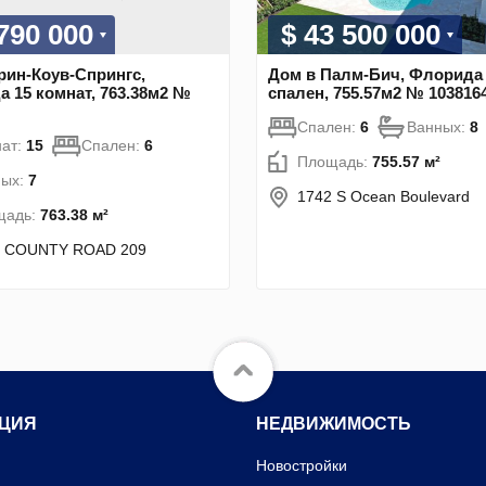
 790 000
$ 43 500 000
рин-Коув-Спрингс,
Дом в Палм-Бич, Флорида
 15 комнат, 763.38м2 №
спален, 755.57м2 № 103816
Спален:
6
Ванных:
8
ат:
15
Спален:
6
Площадь:
755.57 м²
ных:
7
1742 S Ocean Boulevard
щадь:
763.38 м²
0 COUNTY ROAD 209
ЦИЯ
НЕДВИЖИМОСТЬ
Новостройки