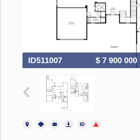
ID511007
$ 7 900 000