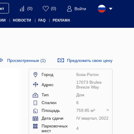
кт
(
0
)
(
0
)
Войти
НИИ
НОВОСТИ
FAQ
РЕКЛАМА
Просмотренные (1)
Предложить свою цену
Город
Бока-Ратон
17073 Brulee
Адрес
Breeze Way
Тип
Дом
Спален
6
Площадь
759.85 м²
Дата сдачи
IV квартал, 2022
Парковочных
4
мест