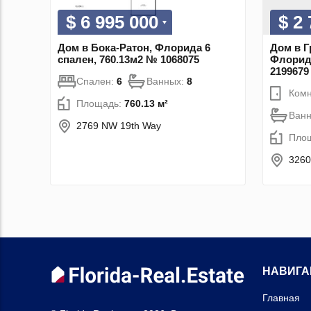
$ 6 995 000
$ 2
Дом в Бока-Ратон, Флорида 6
Дом в Г
спален, 760.13м2 № 1068075
Флорида
2199679
Спален:
6
Ванных:
8
Комн
Площадь:
760.13 м²
Ван
2769 NW 19th Way
Пло
326
НАВИГА
Главная