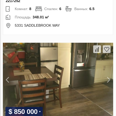
2217252
Комнат:
8
Спален:
6
Ванных:
6.5
Площадь:
348.01 м²
5331 SADDLEBROOK WAY
$ 850 000