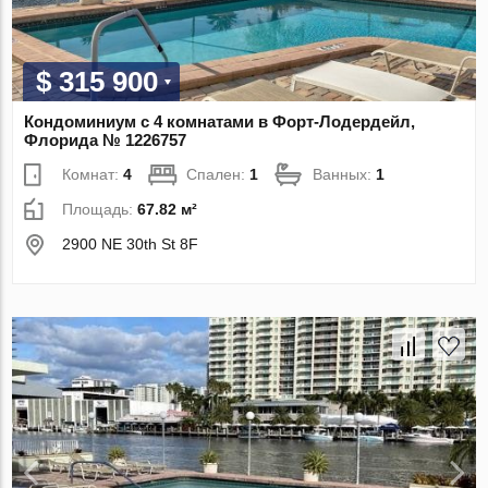
$ 315 900
Кондоминиум с 4 комнатами в Форт-Лодердейл,
Флорида № 1226757
Комнат:
4
Спален:
1
Ванных:
1
Площадь:
67.82 м²
2900 NE 30th St 8F