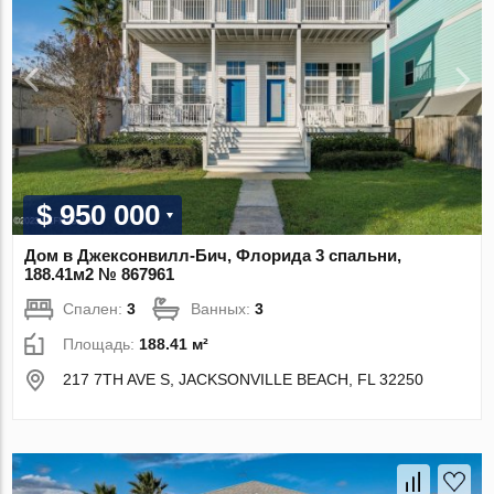
$ 950 000
Дом в Джексонвилл-Бич, Флорида 3 спальни,
188.41м2 № 867961
Спален:
3
Ванных:
3
Площадь:
188.41 м²
217 7TH AVE S, JACKSONVILLE BEACH, FL 32250