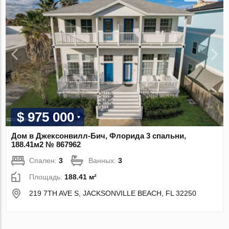
$ 975 000
Дом в Джексонвилл-Бич, Флорида 3 спальни,
188.41м2 № 867962
Спален:
3
Ванных:
3
Площадь:
188.41 м²
219 7TH AVE S, JACKSONVILLE BEACH, FL 32250