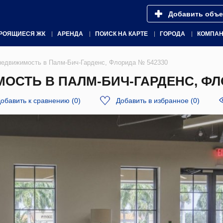
Добавить объе
РОЯЩИЕСЯ ЖК
АРЕНДА
ПОИСК НА КАРТЕ
ГОРОДА
КОМПА
недвижимость в Палм-Бич-Гарденс, Флорида № 542330
СТЬ В ПАЛМ-БИЧ-ГАРДЕНС, ФЛО
обавить к сравнению
(
0
)
Добавить в избранное
(
0
)