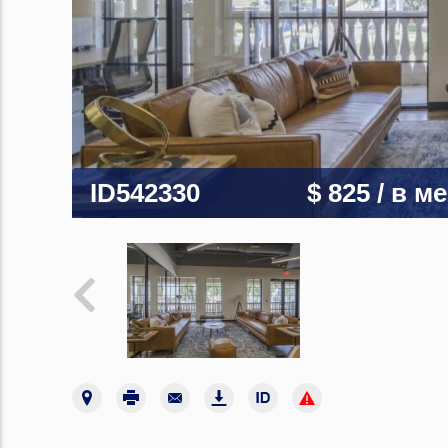
ID542330
$ 825
/ в м