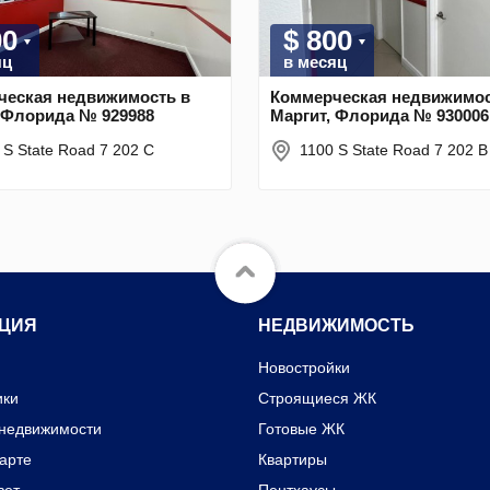
00
$ 800
яц
в месяц
ческая недвижимость в
Коммерческая недвижимос
 Флорида № 929988
Маргит, Флорида № 930006
 S State Road 7 202 C
1100 S State Road 7 202 B
ЦИЯ
НЕДВИЖИМОСТЬ
Новостройки
ики
Строящиеся ЖК
 недвижимости
Готовые ЖК
карте
Квартиры