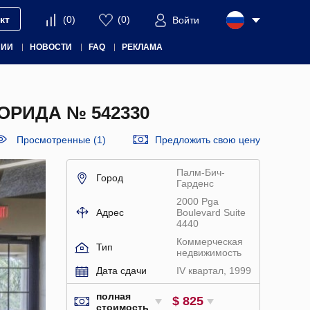
кт
(
0
)
(
0
)
Войти
НИИ
НОВОСТИ
FAQ
РЕКЛАМА
РИДА № 542330
Просмотренные (1)
Предложить свою цену
Палм-Бич-
Город
Гарденс
2000 Pga
Адрес
Boulevard Suite
4440
Коммерческая
Тип
недвижимость
Дата сдачи
IV квартал, 1999
полная
$ 825
стоимость